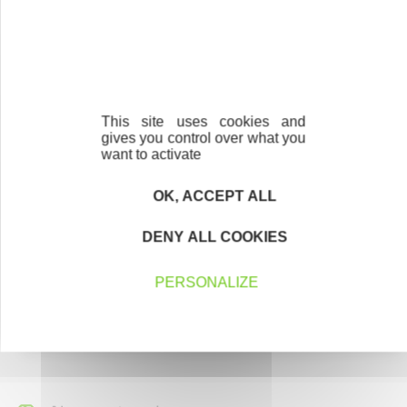
Créateurs, repreneurs, vos interlocuteurs en
région.
En savoir plus
This site uses cookies and
gives you control over what you
want to activate
OK, ACCEPT ALL
Parrainage
Vous souhaitez aider de jeunes
DENY ALL COOKIES
entrepreneurs ?
PERSONALIZE
Devenez parrain ou marraine